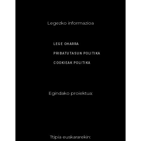
L
egezko informazioa
LEGE OHARRA
PRIBATUTASUN POLITIKA
COOKIEAK POLITIKA
E
gindako proiektua:
T
tipia euskararekin: