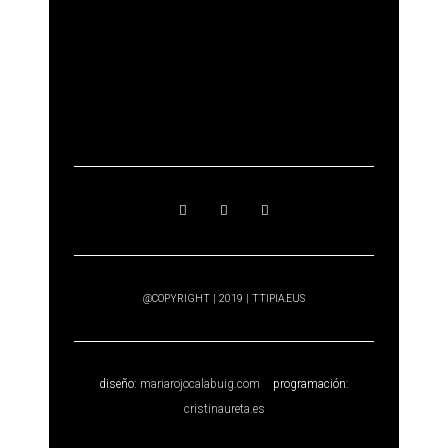
@COPYRIGHT | 2019 | TTIPIA.EUS
diseño:
mariarojocalabuig.com
programación:
cristinaureta.es