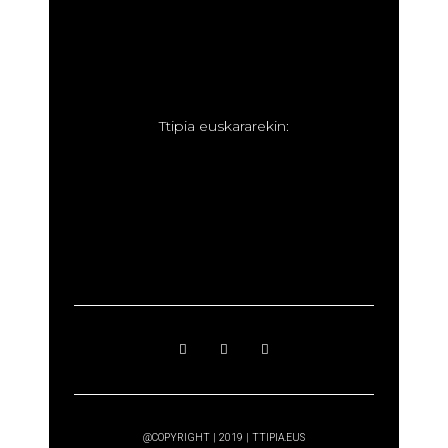
T
tipia euskararekin:
@COPYRIGHT | 2019 | TTIPIA.EUS