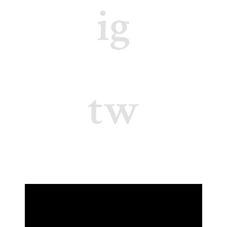
ig
tw