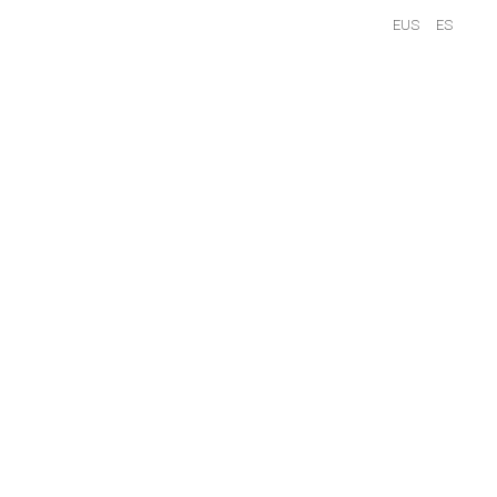
EUS
ES
CONTACTO
TOS
QUIENES SOMOS