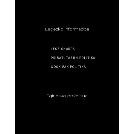
L
egezko informazioa
LEGE OHARRA
PRIBATUTASUN POLITIKA
COOKIEAK POLITIKA
E
gindako proiektua: