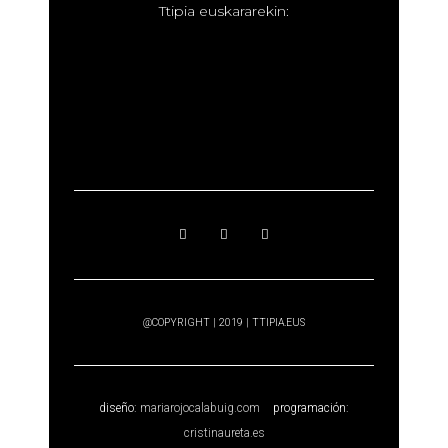
T
tipia euskararekin:
@COPYRIGHT | 2019 | TTIPIA.EUS
diseño:
mariarojocalabuig.com
programación:
cristinaureta.es