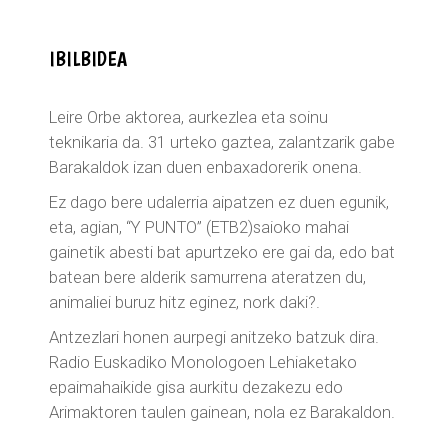
IBILBIDEA
Leire Orbe aktorea, aurkezlea eta soinu
teknikaria da. 31 urteko gaztea, zalantzarik gabe
Barakaldok izan duen enbaxadorerik onena.
Ez dago bere udalerria aipatzen ez duen egunik,
eta, agian, “Y PUNTO” (ETB2)saioko mahai
gainetik abesti bat apurtzeko ere gai da, edo bat
batean bere alderik samurrena ateratzen du,
animaliei buruz hitz eginez, nork daki?.
Antzezlari honen aurpegi anitzeko batzuk dira.
Radio Euskadiko Monologoen Lehiaketako
epaimahaikide gisa aurkitu dezakezu edo
Arimaktoren taulen gainean, nola ez Barakaldon.