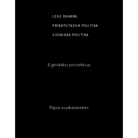
LEGE OHARRA
PRIBATUTASUN POLITIKA
COOKIEAK POLITIKA
E
gindako proiektua:
T
tipia euskararekin: