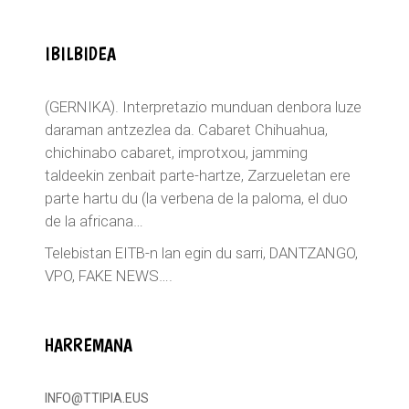
IBILBIDEA
(GERNIKA). Interpretazio munduan denbora luze
daraman antzezlea da. Cabaret Chihuahua,
chichinabo cabaret, improtxou, jamming
taldeekin zenbait parte-hartze, Zarzueletan ere
parte hartu du (la verbena de la paloma, el duo
de la africana…
Telebistan EITB-n lan egin du sarri, DANTZANGO,
VPO, FAKE NEWS….
HARREMANA
INFO@TTIPIA.EUS