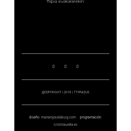
T
tipia euskararekin:
@COPYRIGHT | 2019 | TTIPIA.EUS
diseño:
mariarojocalabuig.com
programación:
cristinaureta.es