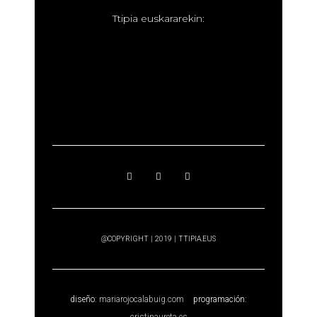
T
tipia euskararekin:
@COPYRIGHT | 2019 | TTIPIA.EUS
diseño:
mariarojocalabuig.com
programación:
cristinaureta.es