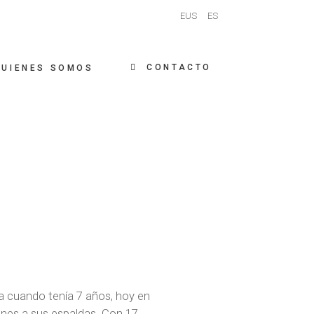
EUS
ES
CONTACTO
QUIENES SOMOS
a cuando tenía 7 años, hoy en
ones a sus espaldas. Con 17