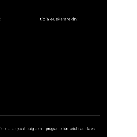
:
T
tipia euskararekin:
ño:
mariarojocalabuig.com
programación:
cristinaureta.es