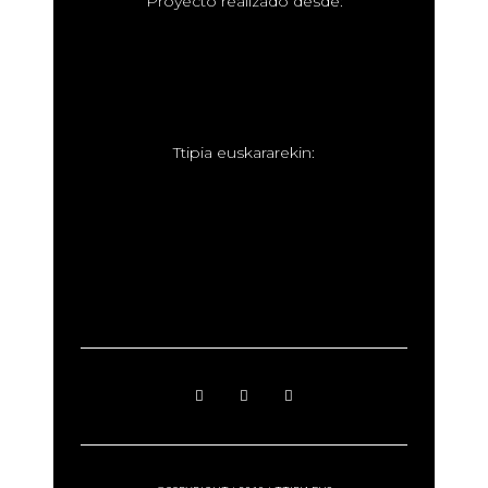
P
royecto realizado desde:
T
tipia euskararekin: