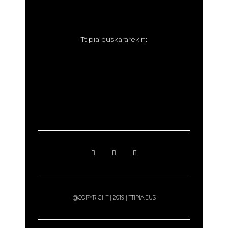
T
tipia euskararekin:
@COPYRIGHT | 2019 | TTIPIA.EUS