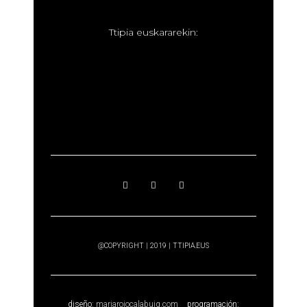
T
tipia euskararekin:
@COPYRIGHT | 2019 | TTIPIA.EUS
diseño:
mariarojocalabuig.com
programación: