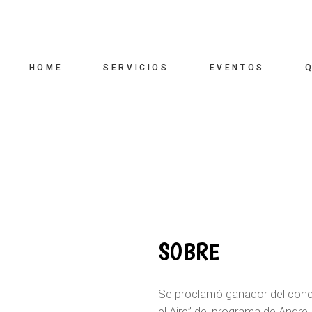
HOME
SERVICIOS
EVENTOS
SOBRE
Se proclamó ganador del con
el Aire” del programa de Andre