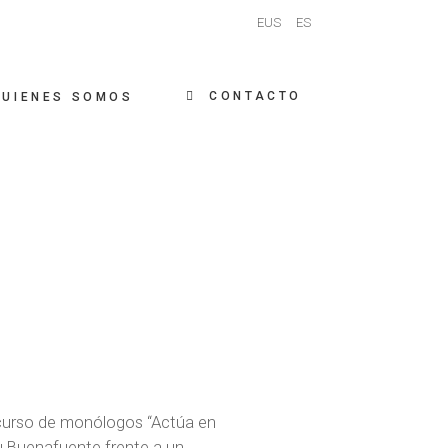
EUS
ES
CONTACTO
QUIENES SOMOS
curso de monólogos “Actúa en
u Buenafuente frente a un