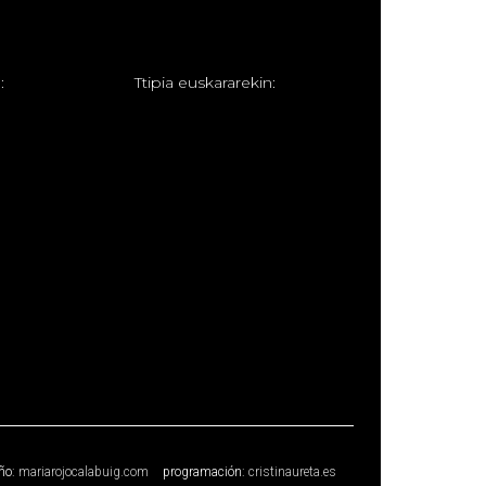
:
T
tipia euskararekin:
ño:
mariarojocalabuig.com
programación:
cristinaureta.es