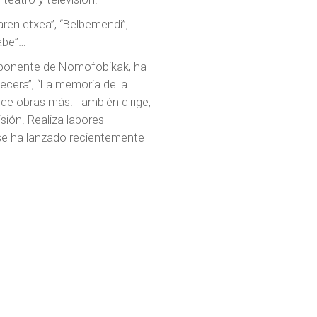
aren etxea”, “Belbemendi”,
jabe”…
mponente de Nomofobikak, ha
pecera”, “La memoria de la
n de obras más. También dirige,
sión. Realiza labores
 se ha lanzado recientemente