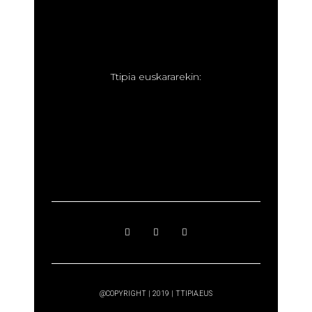
T
tipia euskararekin:
@COPYRIGHT | 2019 | TTIPIA.EUS