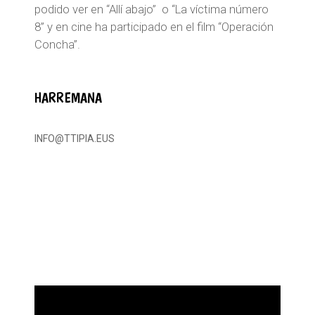
podido ver en “Allí abajo” o “La víctima número
8” y en cine ha participado en el film “Operación
Concha”.
HARREMANA
INFO@TTIPIA.EUS