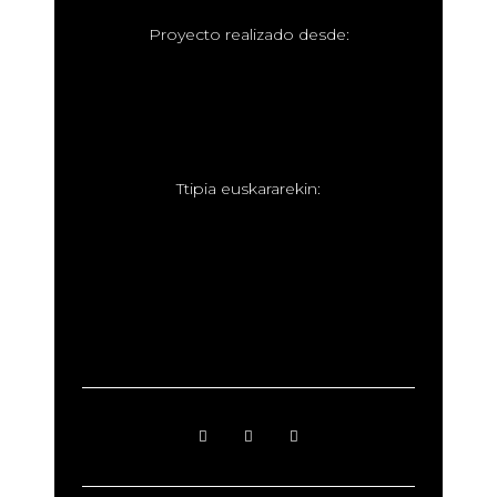
P
royecto realizado desde:
T
tipia euskararekin: