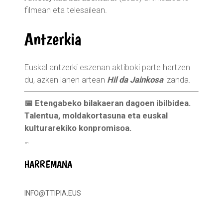
filmean eta telesailean.
Antzerkia
Euskal antzerki eszenan aktiboki parte hartzen
du, azken lanen artean
Hil da Jainkosa
izanda.
📅 Etengabeko bilakaeran dagoen ibilbidea.
Talentua, moldakortasuna eta euskal
kulturarekiko konpromisoa.
“`
HARREMANA
INFO@TTIPIA.EUS