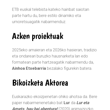
ETB euskal telebista kateko hainbat saiotan
parte hartu du, bere estilo dinamiko eta
umoretsuagatik nabarmenduz.
Azken proiektuak
2025eko amaieran eta 2026ko hasieran, tradizio
eta ondareari buruzko hausnarketa lan edo
formatean parte hartzeagatik nabarmendu da,
Ainhoa Etxebarria
bezalako figurekin batera.
Bikoizketa Aktorea
Euskarazko ekoizpenetan ohiko ahotsa da. Bere
paper nabarmenenetako bat
Lur
da
Lur eta
Amets, hau bai abentura!
(2020) animaziozko