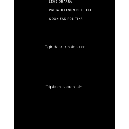
LEGE OHARRA
PRIBATUTASUN POLITIKA
COOKIEAK POLITIKA
E
gindako proiektua:
T
tipia euskararekin: