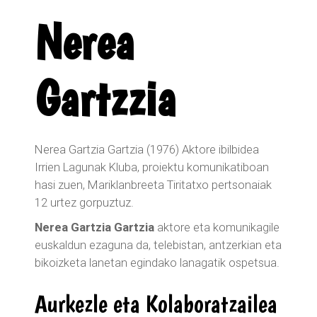
Nerea
Gartzzia
Nerea Gartzia Gartzia (1976) Aktore ibilbidea
Irrien Lagunak Kluba, proiektu komunikatiboan
hasi zuen, Mariklanbreeta Tiritatxo pertsonaiak
12 urtez gorpuztuz.
Nerea Gartzia Gartzia
aktore eta komunikagile
euskaldun ezaguna da, telebistan, antzerkian eta
bikoizketa lanetan egindako lanagatik ospetsua.
Aurkezle eta Kolaboratzailea