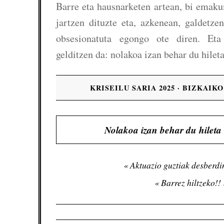
Barre eta hausnarketen artean, bi emaku
jartzen dituzte eta, azkenean, galdetze
obsesionatuta egongo ote diren. Eta
gelditzen da: nolakoa izan behar du hilet
KRISEILU SARIA 2025 · BIZKAIK
Nolakoa izan behar du hileta
Aktuazio guztiak desberdi
Barrez hiltzeko!!