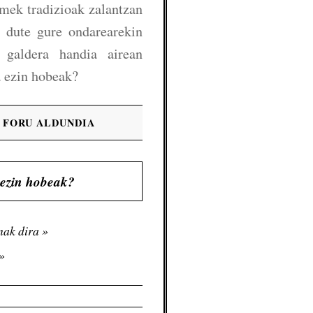
mek tradizioak zalantzan
n dute gure ondarearekin
 galdera handia airean
a ezin hobeak?
O FORU ALDUNDIA
 ezin hobeak?
nak dira