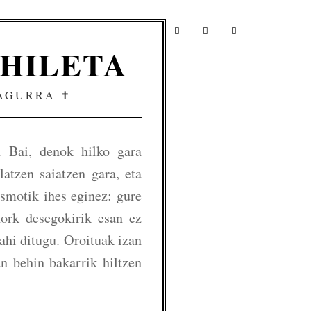
 HILETA
AGURRA ✝️
a. Bai, denok hilko gara
latzen saiatzen gara, eta
ismotik ihes eginez: gure
nork desegokirik esan ez
nahi ditugu. Oroituak izan
an behin bakarrik hiltzen