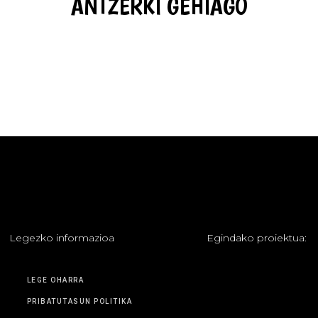
ANTZERKI GEHIAGO
L
egezko informazioa
E
gindako proiektua:
LEGE OHARRA
PRIBATUTASUN POLITIKA