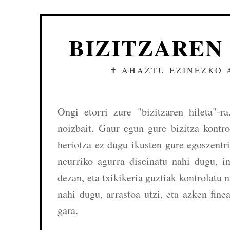
BIZITZAREN
✝️ AHAZTU EZINEZKO 
Ongi etorri zure "bizitzaren hileta"-r
noizbait. Gaur egun gure bizitza kontro
heriotza ez dugu ikusten gure egoszentr
neurriko agurra diseinatu nahi dugu, i
dezan, eta txikikeria guztiak kontrolatu 
nahi dugu, arrastoa utzi, eta azken fine
gara.