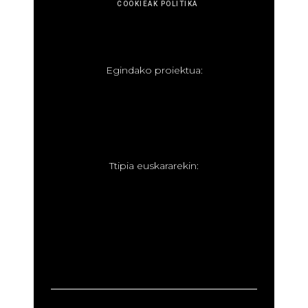
COOKIEAK POLITIKA
E
gindako proiektua:
T
tipia euskararekin: