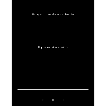
P
royecto realizado desde:
T
tipia euskararekin: