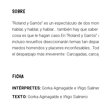
SOBRE
“Roland y Garrós” es un espectáculo de dos monologuist
hablar, y hablar, y hablar… también hay que saber escu
cosa es que le hagan caso.En “Roland y Garrós” dos cóm
incluso revueltos diseccionarán temas tan dispares como 
miedos horrendos y placeres inconfesables…Todo ello 
el desparpajo más irreverente. Carcajadas, carcajadas 
FICHA
INTÉRPRETES:
Gorka Aginagalde e Iñigo Salinero
TEXTO:
Gorka Aginagalde e Iñigo Salinero