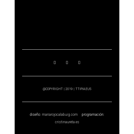
@COPYRIGHT | 2019 | TTIPIA.EUS
diseño:
mariarojocalabuig.com
programación:
cristinaureta.es