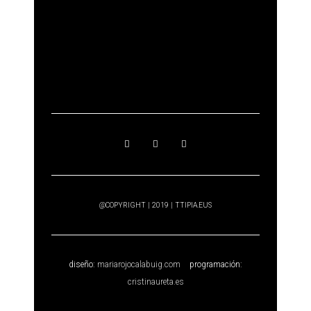
@COPYRIGHT | 2019 | TTIPIA.EUS
diseño:
mariarojocalabuig.com
programación:
cristinaureta.es