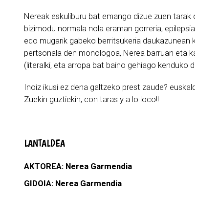
Nereak eskuliburu bat emango dizue zuen tarak onartze
bizimodu normala nola eraman gorreria, epilepsia, zortzi 
edo mugarik gabeko berritsukeria daukazunean kontatu
pertsonala den monologoa, Nerea barruan eta kanpoan
(literalki, eta arropa bat baino gehiago kenduko ditu).
Inoiz ikusi ez dena galtzeko prest zaude? euskaldun bat 
Zuekin guztiekin, con taras y a lo loco!!
LANTALDEA
AKTOREA:
Nerea Garmendia
GIDOIA:
Nerea Garmendia