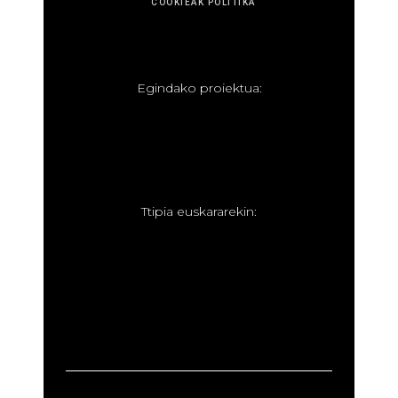
COOKIEAK POLITIKA
E
gindako proiektua:
T
tipia euskararekin: