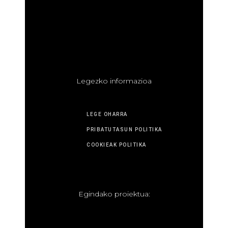
L
egezko informazioa
LEGE OHARRA
PRIBATUTASUN POLITIKA
COOKIEAK POLITIKA
E
gindako proiektua: