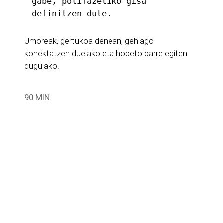
gabe, polifazetiko gisa 
definitzen dute.
Umoreak, gertukoa denean, gehiago
konektatzen duelako eta hobeto barre egiten
dugulako.
90 MIN.