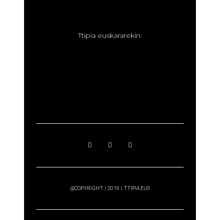
T
tipia euskararekin:
@COPYRIGHT | 2019 | TTIPIA.EUS