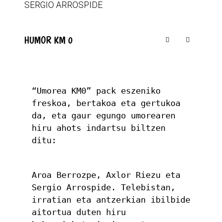
SERGIO ARROSPIDE
HUMOR KM 0
“Umorea KM0” pack eszeniko 
freskoa, bertakoa eta gertukoa 
da, eta gaur egungo umorearen 
hiru ahots indartsu biltzen 
ditu:
Aroa Berrozpe, Axlor Riezu eta 
Sergio Arrospide. Telebistan, 
irratian eta antzerkian ibilbide 
aitortua duten hiru 