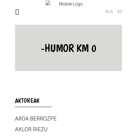
EUS
ES
-HUMOR KM 0
AKTOREAK
AROA BERROZPE
AXLOR RIEZU