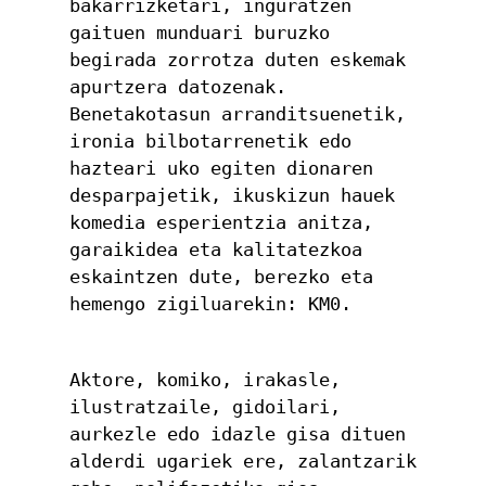
bakarrizketari, inguratzen 
gaituen munduari buruzko 
begirada zorrotza duten eskemak 
apurtzera datozenak. 
Benetakotasun arranditsuenetik, 
ironia bilbotarrenetik edo 
hazteari uko egiten dionaren 
desparpajetik, ikuskizun hauek 
komedia esperientzia anitza, 
garaikidea eta kalitatezkoa 
eskaintzen dute, berezko eta 
hemengo zigiluarekin: KM0.
Aktore, komiko, irakasle, 
ilustratzaile, gidoilari, 
aurkezle edo idazle gisa dituen 
alderdi ugariek ere, zalantzarik 