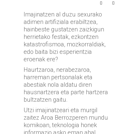
Imajinatzen al duzu sexurako
adimen artifiziala erabiltzea,
hainbeste gustatzen zaizkigun
herrietako festak, ezkontzen
katastrofismoa, mozkorraldiak,
edo baita bizi esperientzia
eroenak ere?
Haurtzaroa, nerabezaroa,
harreman pertsonalak eta
abestiak nola aldatu diren
hausnartzera eta parte hartzera
bultzatzen gaitu.
Utzi imajinatzeari eta murgil
zaitez Aroa Berrozperen mundu
komikoan, teknologia honek
informazio asko eman ahal