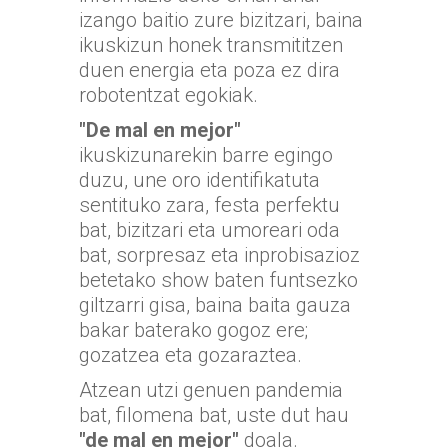
izango baitio zure bizitzari, baina
ikuskizun honek transmititzen
duen energia eta poza ez dira
robotentzat egokiak.
"De mal en mejor"
ikuskizunarekin barre egingo
duzu, une oro identifikatuta
sentituko zara, festa perfektu
bat, bizitzari eta umoreari oda
bat, sorpresaz eta inprobisazioz
betetako show baten funtsezko
giltzarri gisa, baina baita gauza
bakar baterako gogoz ere;
gozatzea eta gozaraztea.
Atzean utzi genuen pandemia
bat, filomena bat, uste dut hau
"de mal en mejor"
doala.