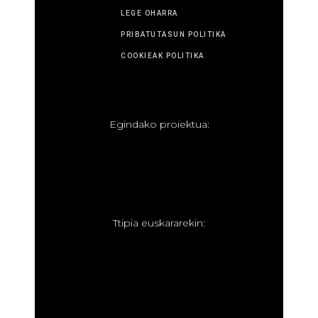
LEGE OHARRA
PRIBATUTASUN POLITIKA
COOKIEAK POLITIKA
E
gindako proiektua:
T
tipia euskararekin: