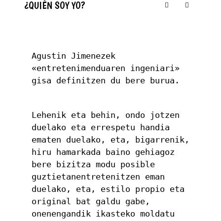
¿QUIÉN SOY YO?
Agustin Jimenezek 
«entretenimenduaren ingeniari» 
gisa definitzen du bere burua.
Lehenik eta behin, ondo jotzen 
duelako eta errespetu handia 
ematen duelako, eta, bigarrenik, 
hiru hamarkada baino gehiagoz 
bere bizitza modu posible 
guztietanentretenitzen eman 
duelako, eta, estilo propio eta 
original bat galdu gabe, 
onenengandik ikasteko moldatu 