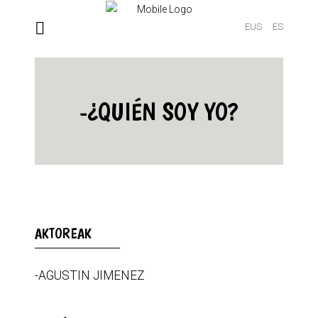
EUS
ES
-¿QUIÉN SOY YO?
AKTOREAK
-AGUSTIN JIMENEZ