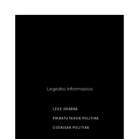
L
egezko informazioa
LEGE OHARRA
PRIBATUTASUN POLITIKA
COOKIEAK POLITIKA