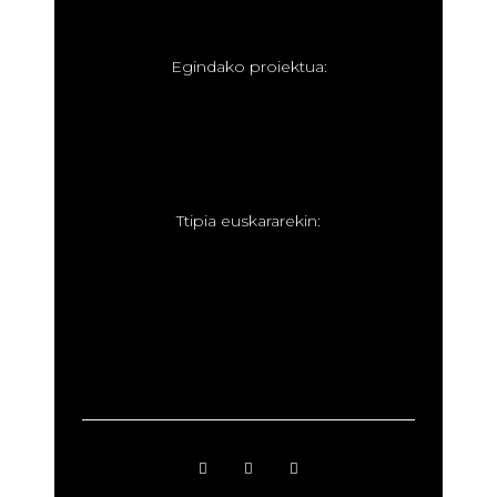
E
gindako proiektua:
T
tipia euskararekin: