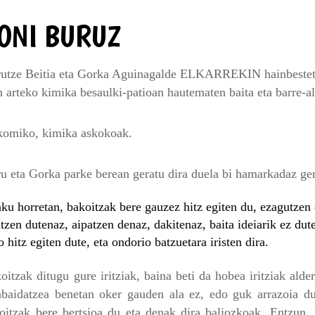
ONI BURUZ
utze Beitia eta Gorka Aguinagalde ELKARREKIN hainbestetan
n arteko kimika besaulki-patioan hautematen baita eta barre-al
komiko, kimika askokoak.
u eta Gorka parke berean geratu dira duela bi hamarkadaz ger
ku horretan, bakoitzak bere gauzez hitz egiten du, ezagutzen 
itzen dutenaz, aipatzen denaz, dakitenaz, baita ideiarik ez dute
o hitz egiten dute, eta ondorio batzuetara iristen dira.
oitzak ditugu gure iritziak, baina beti da hobea iritziak alde
abaidatzea benetan oker gauden ala ez, edo guk arrazoia d
oitzak bere bertsioa du eta denak dira baliozkoak. Entzun, p