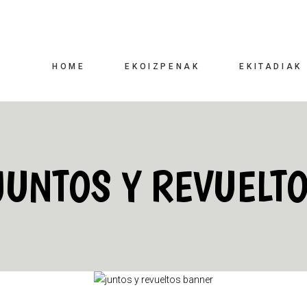
HOME
EKOIZPENAK
EKITADIAK
JUNTOS Y REVUELT