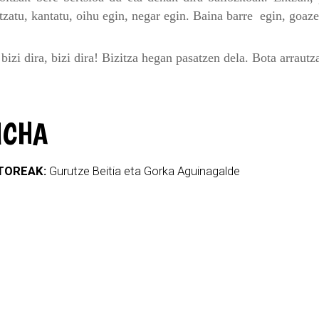
tzatu, kantatu, oihu egin, negar egin. Baina barre egin, goaz
 bizi dira, bizi dira! Bizitza hegan pasatzen dela. Bota arrautz
ICHA
TOREAK:
Gurutze Beitia eta Gorka Aguinagalde