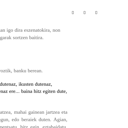
 igo dira eszenatokira, non
garak sortzen baitira.
oztik, banku berean.
dutenaz, ikusten dutenaz,
naz ere... baina hitz egiten dute,
ratzea, mahai gainean jartzea eta
ugun, edo beraiek duten. Agian,
entsatu, hitz egin, eztabaidatu,