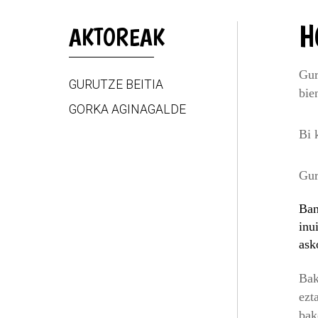
H
AKTOREAK
Gur
GURUTZE BEITIA
bie
GORKA AGINAGALDE
Bi 
Gur
Ban
inu
ask
Bak
ezt
bak