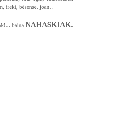
en, ireki, bésense, joan…
NAHASKIAK.
ak!... baina