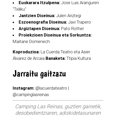
Euskarara Itzulpena:
Jose Luis Aranguren
"Txiliku"
Jantzien Diseinua:
Julen Ariztegi
Eszoenografia Diseinua:
Javi Trapero
Argiztapen Diseinua:
Pato Rother
Proiekzioen Diseinua eta Sorkuntza:
Maitane Domenech
Koproduzioa:
La Cuerda Teatro eta Asier
Álvarez de Arcaia
Banaketa:
Ttipia Kultura
Jarraitu gaitzazu
Instagram:
@lacuerdateatro |
@campinglasreinas
Camping Las Reinas, guztien gainetik,
desobedientziaren, adiskidetasunaren