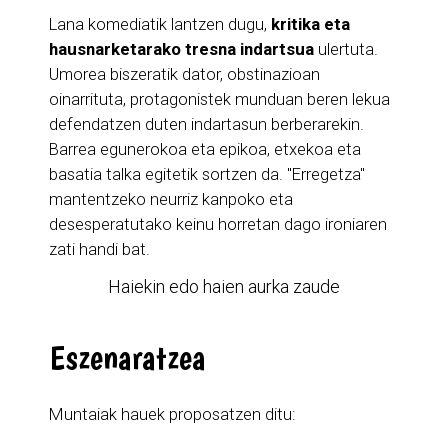
Lana komediatik lantzen dugu,
kritika eta
hausnarketarako tresna indartsua
ulertuta.
Umorea biszeratik dator, obstinazioan
oinarrituta, protagonistek munduan beren lekua
defendatzen duten indartasun berberarekin.
Barrea egunerokoa eta epikoa, etxekoa eta
basatia talka egitetik sortzen da. "Erregetza"
mantentzeko neurriz kanpoko eta
desesperatutako keinu horretan dago ironiaren
zati handi bat.
Haiekin edo haien aurka zaude
Eszenaratzea
Muntaiak hauek proposatzen ditu: