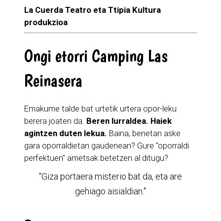
La Cuerda Teatro eta Ttipia Kultura
produkzioa
Ongi etorri Camping Las
Reinasera
Emakume talde bat urtetik urtera opor-leku
berera joaten da.
Beren lurraldea. Haiek
agintzen duten lekua.
Baina, benetan aske
gara oporraldietan gaudenean? Gure "oporraldi
perfektuen" ametsak betetzen al ditugu?
"Giza portaera misterio bat da, eta are
gehiago aisialdian."