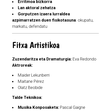
Erritmoa bizkorra
Lan aktoral zehatza
Gorputzen izaera lurraldea
azpimarratzen duen fisikotasuna
: okupatu,
markatu, defendatu
Fitxa Artistikoa
Zuzendaritza eta Dramaturgia:
Eva Redondo
Aktroreak:
Maider Lekunberri
Maitane Pérez
Olatz Beobide
Talde Teknikoa:
Musika Konposaketa:
Pascal Gaigne