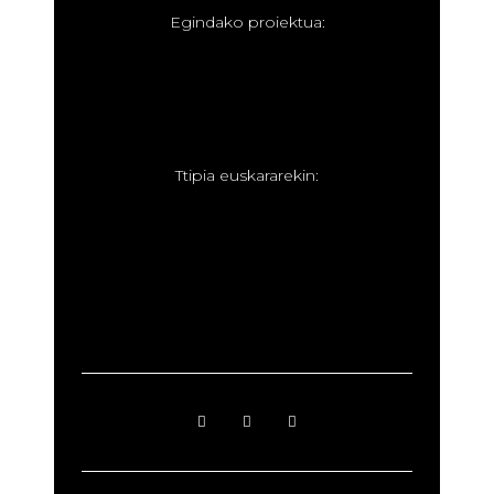
E
gindako proiektua:
T
tipia euskararekin: