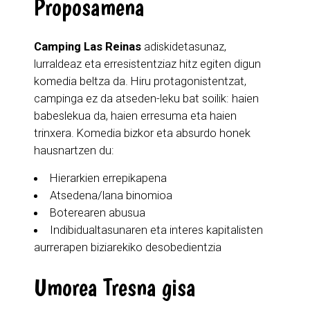
Proposamena
Camping Las Reinas
adiskidetasunaz,
lurraldeaz eta erresistentziaz hitz egiten digun
komedia beltza da. Hiru protagonistentzat,
campinga ez da atseden-leku bat soilik: haien
babeslekua da, haien erresuma eta haien
trinxera. Komedia bizkor eta absurdo honek
hausnartzen du:
Hierarkien errepikapena
Atsedena/lana binomioa
Boterearen abusua
Indibidualtasunaren eta interes kapitalisten
aurrerapen biziarekiko desobedientzia
Umorea Tresna gisa