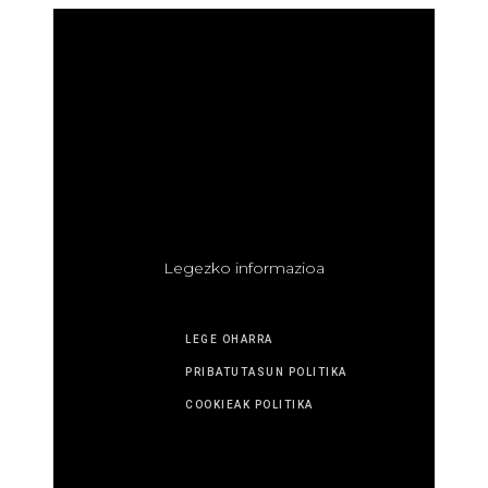
L
egezko informazioa
LEGE OHARRA
PRIBATUTASUN POLITIKA
COOKIEAK POLITIKA