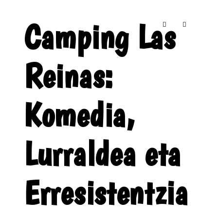
Camping Las
Reinas:
Komedia,
Lurraldea eta
Erresistentzia