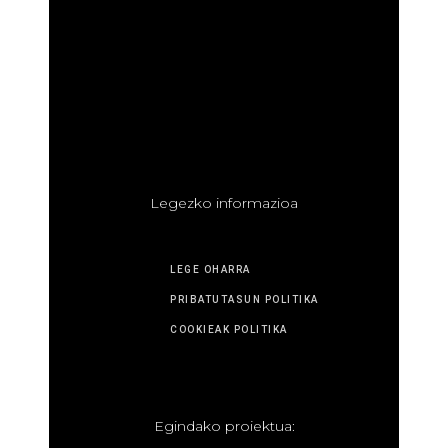
L
egezko informazioa
LEGE OHARRA
PRIBATUTASUN POLITIKA
COOKIEAK POLITIKA
E
gindako proiektua: