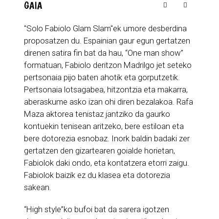
GAIA
"Solo Fabiolo Glam Slam"ek umore desberdina
proposatzen du. Espainian gaur egun gertatzen
direnen satira fin bat da hau, “One man show”
formatuan, Fabiolo deritzon Madrilgo jet seteko
pertsonaia pijo baten ahotik eta gorputzetik.
Pertsonaia lotsagabea, hitzontzia eta makarra,
aberaskume asko izan ohi diren bezalakoa. Rafa
Maza aktorea tenistaz jantziko da gaurko
kontuekin tenisean aritzeko, bere estiloan eta
bere dotorezia esnobaz. Inork baldin badaki zer
gertatzen den gizartearen goialde horietan,
Fabiolok daki ondo, eta kontatzera etorri zaigu.
Fabiolok baizik ez du klasea eta dotorezia
sakean.
“High style”ko bufoi bat da sarera igotzen