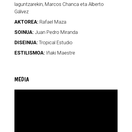
laguntzarekin, Marcos Chanca eta Alberto
Gálvez
AKTOREA:
Rafael Maza
SOINUA:
Juan Pedro Miranda
DISEINUA:
Tropical Estudio
ESTILISMOA:
Iñaki Maestre
MEDIA