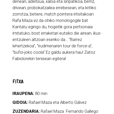
denean; adeitsua, xaloa eta sinpatikoa, berriz,
drivean; probokatzailea errebesean, eta kritiko
zorrotza, betiere, match pointera iritsitakoan.
Rafa Maza ez da ohiko monologogile bat.
Kantatu egingo du, hogeitik gora pertsonaia
imitatuko, bost erraketari eutsiko die airean, ikus-
entzuleen altzoan eseriko da… “Barrez
lehertzekoa”, “irudimenaren tour de force-a”,
“bufoi-joko coola” Ez galdu aukera hau! Zatoz
Fabiolorekin tenisean egitera!
FITXA
IRAUPENA:
80 min
GIDOIA:
Rafael Maza eta Alberto Gálvez
ZUZENDARIA:
Rafael Maza Fernando Gallego