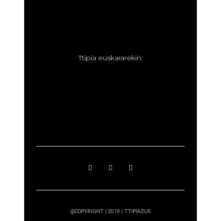
T
tipia euskararekin:
@COPYRIGHT | 2019 | TTIPIA.EUS