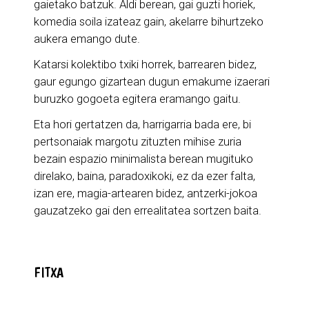
gaietako batzuk. Aldi berean, gai guzti horiek,
komedia soila izateaz gain, akelarre bihurtzeko
aukera emango dute.
Katarsi kolektibo txiki horrek, barrearen bidez,
gaur egungo gizartean dugun emakume izaerari
buruzko gogoeta egitera eramango gaitu.
Eta hori gertatzen da, harrigarria bada ere, bi
pertsonaiak margotu zituzten mihise zuria
bezain espazio minimalista berean mugituko
direlako, baina, paradoxikoki, ez da ezer falta,
izan ere, magia-artearen bidez, antzerki-jokoa
gauzatzeko gai den errealitatea sortzen baita.
FITXA