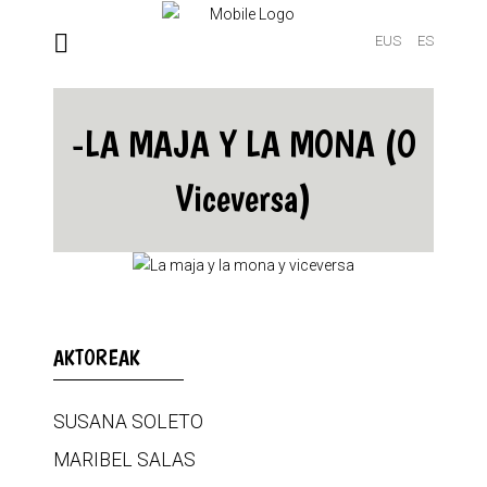
EUS
ES
-LA MAJA Y LA MONA (O
Viceversa)
AKTOREAK
SUSANA SOLETO
MARIBEL SALAS