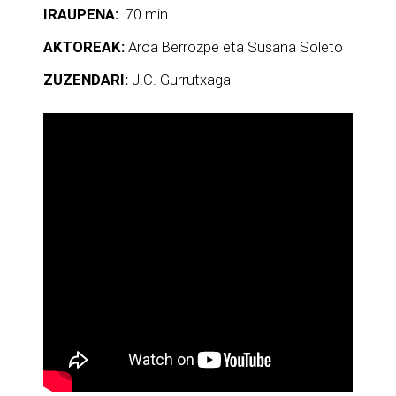
IRAUPENA:
70 min
AKTOREAK:
Aroa Berrozpe eta Susana Soleto
ZUZENDARI:
J.C. Gurrutxaga