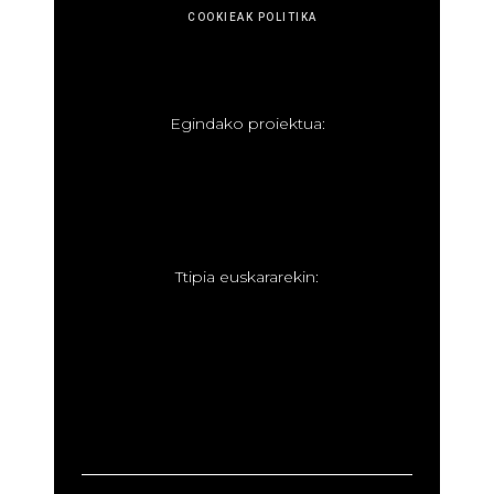
COOKIEAK POLITIKA
E
gindako proiektua:
T
tipia euskararekin: