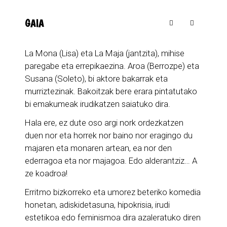
GAIA
La Mona (Lisa) eta La Maja (jantzita), mihise
paregabe eta errepikaezina. Aroa (Berrozpe) eta
Susana (Soleto), bi aktore bakarrak eta
murriztezinak. Bakoitzak bere erara pintatutako
bi emakumeak irudikatzen saiatuko dira.
Hala ere, ez dute oso argi nork ordezkatzen
duen nor eta horrek nor baino nor eragingo du
majaren eta monaren artean, ea nor den
ederragoa eta nor majagoa. Edo alderantziz… A
ze koadroa!
Erritmo bizkorreko eta umorez beteriko komedia
honetan, adiskidetasuna, hipokrisia, irudi
estetikoa edo feminismoa dira azaleratuko diren