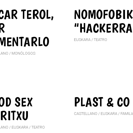
CAR TEROL,
NOMOFOBI
R
“HACKERRA
MENTARLO
EUSKARA
TEATRO
LANO
MONÓLOGOS
OD SEX
PLAST & CO
RITXU
CASTELLANO
EUSKARA
FAMILI
LANO
EUSKARA
TEATRO