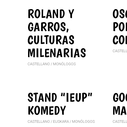
ROLAND Y
OS
GARROS,
PO
CULTURAS
CO
MILENARIAS
CASTEL
CASTELLANO
MONÓLOGOS
STAND “IEUP”
GO
KOMEDY
MA
CASTELLANO
EUSKARA
MONÓLOGOS
CASTEL