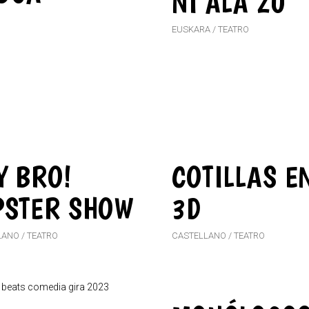
NI ALA ZU
EUSKARA
TEATRO
Y BRO!
COTILLAS E
PSTER SHOW
3D
LANO
TEATRO
CASTELLANO
TEATRO