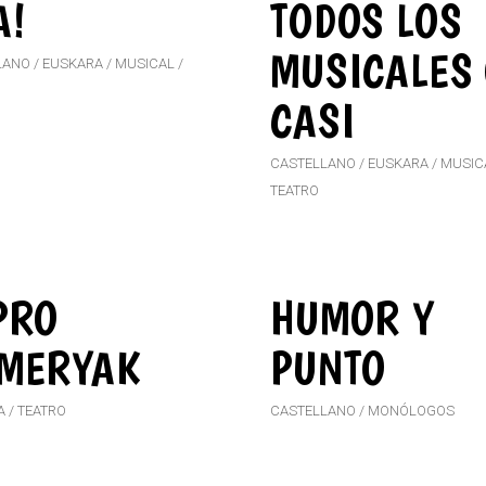
A!
TODOS LOS
MUSICALES
LANO
EUSKARA
MUSICAL
CASI
CASTELLANO
EUSKARA
MUSIC
TEATRO
PRO
HUMOR Y
MERYAK
PUNTO
A
TEATRO
CASTELLANO
MONÓLOGOS