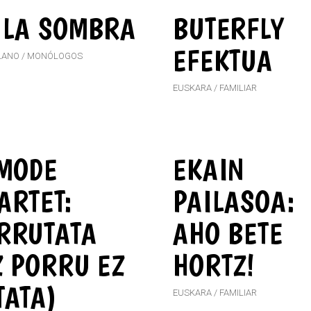
 LA SOMBRA
BUTERFLY
EFEKTUA
LANO
MONÓLOGOS
EUSKARA
FAMILIAR
MODE
EKAIN
ARTET:
PAILASOA:
RRUTATA
AHO BETE
Z PORRU EZ
HORTZ!
TATA)
EUSKARA
FAMILIAR